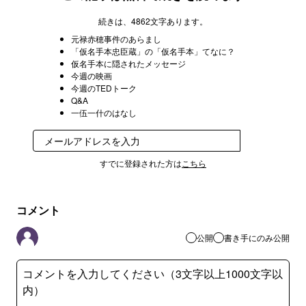
続きは、4862文字あります。
元禄赤穂事件のあらまし
「仮名手本忠臣蔵」の「仮名手本」てなに？
仮名手本に隠されたメッセージ
今週の映画
今週のTEDトーク
Q&A
一伍一什のはなし
登録
すでに登録された方は
こちら
コメント
公開
書き手にのみ公開