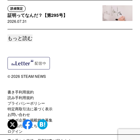
読者限定
証明ってなんだ？【第295号】
2026.07.31
もっと読む
サポートメンバー限定
★ 絶滅漢字のノート【第294号別冊】
2026.07.29
読者限定
絶滅漢字【第294号】
© 2026 STEAM NEWS
2026.07.24
書き手利用規約
サポートメンバー限定
読み手利用規約
★ 西暦536年のノート【第293号別冊】
プライバシーポリシー
2026.07.22
特定商取引法に基づく表示
お問い合わせ
コラボ企業・掲載媒体募集
読者限定
代理店の方はこちら
西暦536年【第293号】
ログイン
2026.07.17