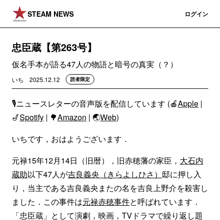
STEAM NEWS
登録
ログイン
忠臣蔵【第263号】
仮名手本が語る47人の物語と暗号の真実（？）
いち
2025.12.12
読者限定
🎙️ニュースレターの音声版を配信しています (🍎
Apple
|
🎷
Spotify
| 🌳
Amazon
| 🌏
Web
)
いちです，おはようございます．
元禄15年12月14日（旧暦），旧赤穂藩の家臣，
大石内
蔵助
以下47人が
吉良義央（きらよしひさ）
邸に押し入
り，当主である吉良義央またの名を吉良上野介を殺害し
ました．この事件は
元禄赤穂事件
と呼ばれています．
「忠臣蔵」として演劇，映画，TVドラマで繰り返し題