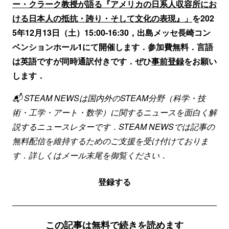
ー・クラーク教授が語る『アメリカの日系人収容所にお
ける日本人の抵抗・誇り・そして文化の表現』」
を202
5年12月13日（土）15:00-16:30，出島メッセ長崎コン
ベンションホール1にて開催します．参加費無料．言語
は英語ですが同時通訳付きです．ぜひ
事前登録
をお願い
します．
📬 STEAM NEWSは国内外のSTEAM分野（科学・技
術・工学・アート・数学）に関するニュースを面白く解
説するニュースレターです．STEAM NEWSでは記事の
無料配信を維持するためのご支援を受け付けておりま
す．詳しくはメール末尾を御覧ください．
登録する
この記事は無料で続きを読めます