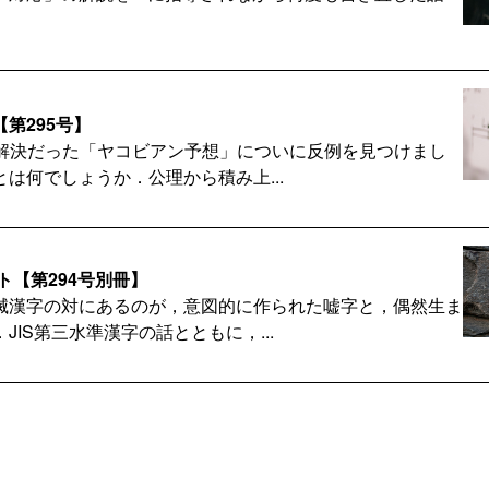
第295号】
間未解決だった「ヤコビアン予想」についに反例を見つけまし
は何でしょうか．公理から積み上...
ト【第294号別冊】
滅漢字の対にあるのが，意図的に作られた嘘字と，偶然生ま
JIS第三水準漢字の話とともに，...
号】
「どんぶらこ」にも，実は漢字があります．『絶滅漢字図
から，数学の「下に凸」，計算機科学...