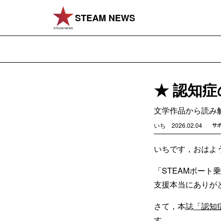
STEAM NEWS
★ 認知
文学作品から読み
いち
2026.02.04
サ
いちです，おはよ
「STEAMボート
支援本当にありが
さて，本誌
「認知
す．