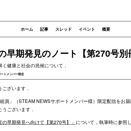
ホーム
記事
スレッド
イベント
概要
症の早期発見のノート【第270号別
解く健康と社会の兆候について．
ポートメンバー限定
うございます．
乗組員」（STEAM NEWSサポートメンバー様）限定配信をお
とうございます．
症の早期発見へ向けて【第270号】」
について，執筆時に参照