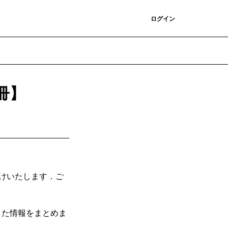
登録
ログイン
冊】
届けいたします．ご
した情報をまとめま