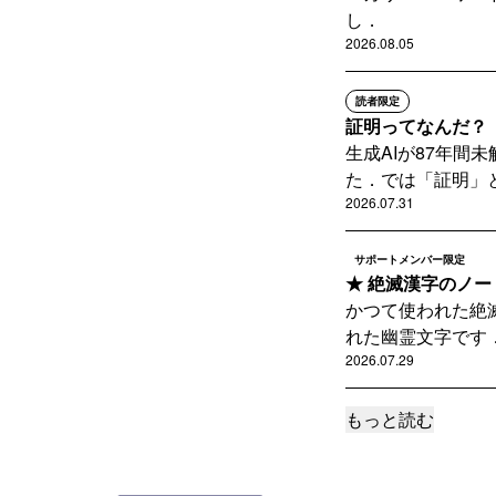
し．
2026.08.05
読者限定
証明ってなんだ？【
生成AIが87年
た．では「証明」と
2026.07.31
サポートメンバー限定
★ 絶滅漢字のノー
かつて使われた絶
れた幽霊文字です．
2026.07.29
もっと読む
読者限定
絶滅漢字【第294
桃が川を流れる音
鑑』の不思議な文字