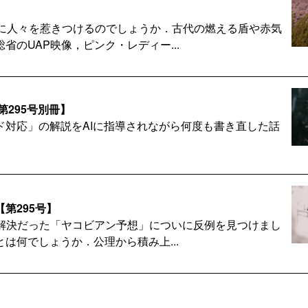
だに人々を惹きつけるのでしょうか．古代の燃える盾や赤気
省のUAP映像，ピンク・レディー...
第295号別冊】
ド対応」の解説をAIに指導されながら何度も書き直した話
第295号】
間未解決だった「ヤコビアン予想」についに反例を見つけまし
は何でしょうか．公理から積み上...
ト【第294号別冊】