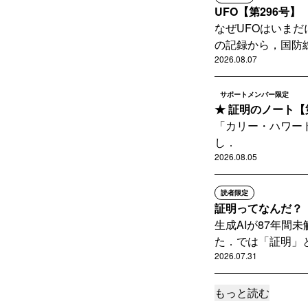
UFO【第296号】
なぜUFOはいま
の記録から，国防総
2026.08.07
サポートメンバー限定
★ 証明のノート【
「カリー・ハワー
し．
2026.08.05
読者限定
証明ってなんだ？【
生成AIが87年
た．では「証明」と
2026.07.31
もっと読む
サポートメンバー限定
★ 絶滅漢字のノー