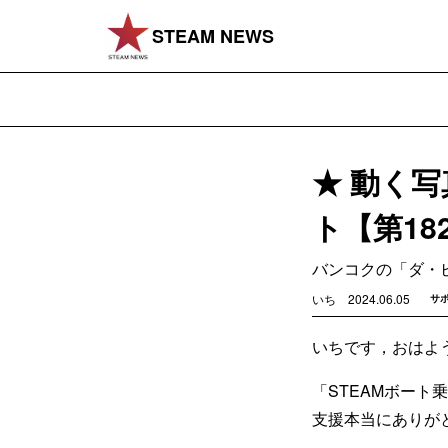
STEAM NEWS
★ 動く
ト【第18
バンコクの「ダ・
いち
2024.06.05
サ
いちです，おはよ
「STEAMボート
支援本当にありが