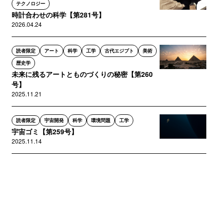
テクノロジー
時計合わせの科学【第281号】
2026.04.24
読者限定
アート
科学
工学
古代エジプト
美術
歴史学
未来に残るアートとものづくりの秘密【第260
号】
2025.11.21
読者限定
宇宙開発
科学
環境問題
工学
宇宙ゴミ【第259号】
2025.11.14