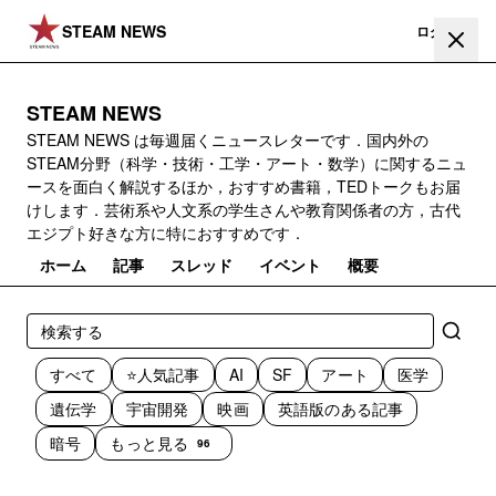
STEAM NEWS
登録
ログイン
STEAM NEWS
STEAM NEWS は毎週届くニュースレターです．国内外の
STEAM分野（科学・技術・工学・アート・数学）に関するニュ
ースを面白く解説するほか，おすすめ書籍，TEDトークもお届
けします．芸術系や人文系の学生さんや教育関係者の方，古代
エジプト好きな方に特におすすめです．
ホーム
記事
スレッド
イベント
概要
すべて
⭐️人気記事
AI
SF
アート
医学
遺伝学
宇宙開発
映画
英語版のある記事
暗号
もっと見る
96