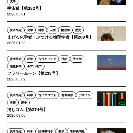
文学
宇宙猫【第282号】
2026.05.01
読者限定
化学
科学
人物
物理学
歴史
まぜる化学者・ぶつける物理学者【第269号】
2026.01.23
読者限定
科学
古代ギリシア
神話
天文学
惑星科学
👤アシモフ
フラワームーン【第233号】
2025.05.09
読者限定
科学
古代エジプト
材料科学
デザイン
美術
歴史
消しゴム【第274号】
2026.03.06
読者限定
科学
計算機科学
数学
未解決問題