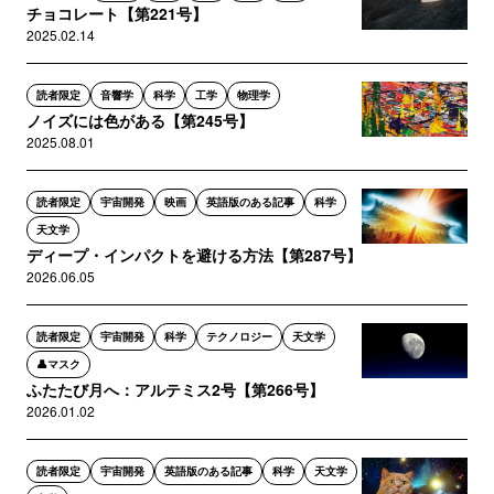
チョコレート【第221号】
2025.02.14
読者限定
音響学
科学
工学
物理学
ノイズには色がある【第245号】
2025.08.01
読者限定
宇宙開発
映画
英語版のある記事
科学
天文学
ディープ・インパクトを避ける方法【第287号】
2026.06.05
読者限定
宇宙開発
科学
テクノロジー
天文学
👤マスク
ふたたび月へ：アルテミス2号【第266号】
2026.01.02
読者限定
宇宙開発
英語版のある記事
科学
天文学