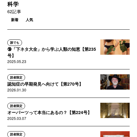
科学
62記事
新着
人気
誰でも
🔞「下ネタ大全」から学ぶ人類の知恵【第235
号】
2025.05.23
読者限定
認知症の早期発見へ向けて【第270号】
2026.01.30
読者限定
オーパーツって本当にあるの？【第224号】
2025.03.07
読者限定