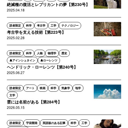
絶滅種の復活とレプリカントの夢【第230号】
2025.04.18
読者限定
科学
考古学
工学
テクノロジー
考古学を支える技術【第223号】
2025.02.28
読者限定
科学
人物
物理学
歴史
👤アインシュタイン
👤ローレンツ
ヘンドリック・ローレンツ【第240号】
2025.06.27
読者限定
アート
映画
科学
気象学
地学
文学
雲には名前がある【第284号】
2026.05.15
読者限定
宇宙開発
英語版のある記事
科学
工学