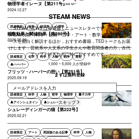
物理学者イレーヌ【第211号】
2024.12.27
STEAM NEWS
読者限定
科学
経済学
心理学
STEAM NEWS は毎週届くニュースレターです．国内外の
端数効果と閾値効果【第286号】
STEAM分野（科学・技術・工学・アート・数学）に関するニュ
2026.05.29
ースを面白く解説するほか，おすすめ書籍，TEDトークもお届
けします．芸術系や人文系の学生さんや教育関係者の方，古代
エジプト好きな方に特におすすめです．
読者限定
化学
科学
人物
戦争
歴史
1,000 ~ 5,000 人が登録中
👤ハーバー
フリッツ・ハーバーの想い【第251号】
まずは無料登録
2025.09.19
登録
読者限定
科学
人物
哲学
物理学
量子力学
スキップ
👤アインシュタイン
👤シュレーディンガー
シュレーディンガーの猫【第222号】
2025.02.21
読者限定
アート
英語版のある記事
科学
人物