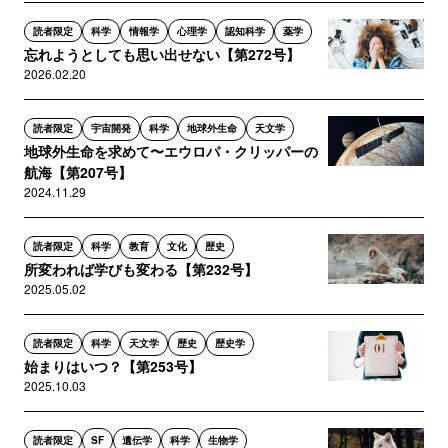
読者限定
科学
情報学
心理学
認知科学
薬学
忘れようとしても思い出せない【第272号】
2026.02.20
読者限定
宇宙開発
科学
地球外生命
天文学
地球外生命を求めて〜エウロパ・クリッパーの
航海【第207号】
2024.11.29
読者限定
科学
教育
文化
歴史
所変われば学びも変わる【第232号】
2025.05.02
読者限定
科学
天文学
歴史
歴史学
始まりはいつ？【第253号】
2025.10.03
読者限定
SF
遺伝学
科学
生物学