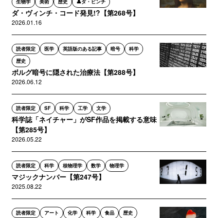
生物学
美術
歴史
👤ダ・ビンチ
ダ・ヴィンチ・コード発見!?【第268号】
2026.01.16
読者限定
医学
英語版のある記事
暗号
科学
歴史
ボルグ暗号に隠された治療法【第288号】
2026.06.12
読者限定
SF
科学
工学
文学
科学誌「ネイチャー」がSF作品を掲載する意味
【第285号】
2026.05.22
読者限定
科学
核物理学
数学
物理学
マジックナンバー【第247号】
2025.08.22
読者限定
アート
化学
科学
食品
歴史