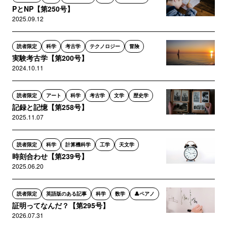
PとNP【第250号】
2025.09.12
読者限定
科学
考古学
テクノロジー
冒険
実験考古学【第200号】
2024.10.11
読者限定
アート
科学
考古学
文学
歴史学
記録と記憶【第258号】
2025.11.07
読者限定
科学
計算機科学
工学
天文学
時刻合わせ【第239号】
2025.06.20
読者限定
英語版のある記事
科学
数学
👤ペアノ
証明ってなんだ？【第295号】
2026.07.31