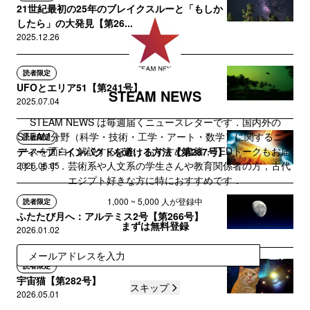
21世紀最初の25年のブレイクスルーと「もしか
したら」の大発見【第26...
2025.12.26
読者限定
UFOとエリア51【第241号】
STEAM NEWS
2025.07.04
STEAM NEWS は毎週届くニュースレターです．国内外の
STEAM分野（科学・技術・工学・アート・数学）に関するニュ
読者限定
ースを面白く解説するほか，おすすめ書籍，TEDトークもお届
ディープ・インパクトを避ける方法【第287号】
けします．芸術系や人文系の学生さんや教育関係者の方，古代
2026.06.05
エジプト好きな方に特におすすめです．
1,000 ~ 5,000 人が登録中
読者限定
ふたたび月へ：アルテミス2号【第266号】
まずは無料登録
2026.01.02
登録
読者限定
宇宙猫【第282号】
スキップ
2026.05.01