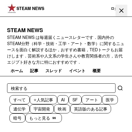
STEAM NEWS
登録
ログイン
STEAM NEWS
STEAM NEWS は毎週届くニュースレターです．国内外の
STEAM分野（科学・技術・工学・アート・数学）に関するニュ
ースを面白く解説するほか，おすすめ書籍，TEDトークもお届
けします．芸術系や人文系の学生さんや教育関係者の方，古代
エジプト好きな方に特におすすめです．
ホーム
記事
スレッド
イベント
概要
すべて
⭐️人気記事
AI
SF
アート
医学
遺伝学
宇宙開発
映画
英語版のある記事
暗号
もっと見る
96